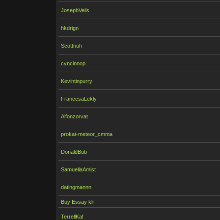
JosephVeils
hkdrign
Scottnuh
cyncinnop
Kevintinpurry
FrancesaLekly
Alfonzorvat
prokat-meteor_cmma
DonaldBub
SamuellaAmist
datingmannn
Buy Essay klr
TerrellKaf