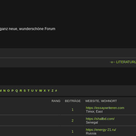
 ganz neue, wunderschöne Forum
-x-- LITERATURL
M
N
O
P
Q
R
S
T
U
V
W
X
Y
Z
#
RANG
BEITRÄGE
WEBSITE
,
WOHNORT
https://essaywriteren.com
1
Timor, East
https://shallbd.com/
2
Senegal
https://energy-21.ru/
1
Russia