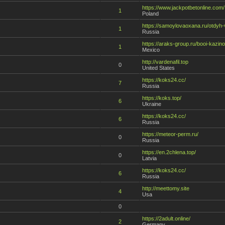
https://www.jackpotbetonline.com/
1
Poland
https://samoylovaoxana.ru/otdyh-v
1
Russia
https://araks-group.ru/booi-kazino
1
Mexico
http://vardenafil.top
0
United States
https://koks24.cc/
7
Russia
https://koks.top/
6
Ukraine
https://koks24.cc/
6
Russia
https://meteor-perm.ru/
0
Russia
https://en.2chlena.top/
0
Latvia
https://koks24.cc/
6
Russia
http://meettomy.site
4
Usa
0
https://2adult.online/
2
Germany