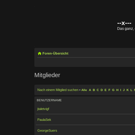
--x---
Das ganz,
Foren-Übersicht
Mitglieder
Nach einem Mitglied suchen
•
Alle
A
B
C
D
E
F
G
H
I
J
K
L
BENUTZERNAME
jtaletvigf
PaulaSek
GeorgeSuers