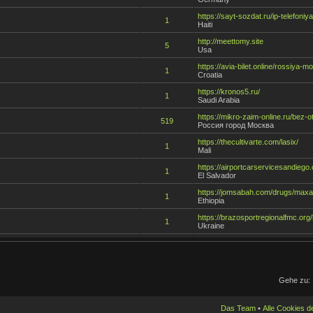
https://sayt-sozdat.ru/ip-telefoniy
1
Haiti
http://meettomy.site
5
Usa
https://avia-bilet.online/rossiya-
1
Croatia
https://kronos5.ru/
1
Saudi Arabia
https://mikro-zaim-online.ru/bez-o
519
Россия город Москва
https://thecultivarte.com/lasix/
1
Mali
https://airportcarservicesandiego.
1
El Salvador
https://jomsabah.com/drugs/maxal
1
Ethiopia
https://brazosportregionalfmc.org
1
Ukraine
Gehe zu:
Das Team
•
Alle Cookies 