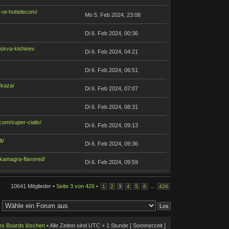
a-ot-hottelecom/
Mo 5. Feb 2024, 23:08
Di 6. Feb 2024, 00:36
moskva-kishinev
Di 6. Feb 2024, 04:21
Di 6. Feb 2024, 06:51
tkaza/
Di 6. Feb 2024, 07:07
Di 6. Feb 2024, 08:31
com/super-cialis/
Di 6. Feb 2024, 09:13
t/
Di 6. Feb 2024, 09:36
/kamagra-flavored/
Di 6. Feb 2024, 09:59
10641 Mitglieder •
Seite
3
von
426
•
...
1
2
3
4
5
6
426
des Boards löschen
• Alle Zeiten sind UTC + 1 Stunde [ Sommerzeit ]