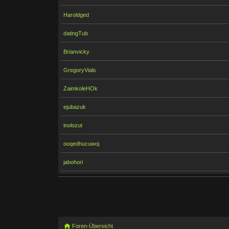
Haroldged
datingTub
Brianvicky
GregoryVials
ZaimkoleHOk
ejubazuk
inolozut
ooqedhucuwoj
jabohori
Foren-Übersicht