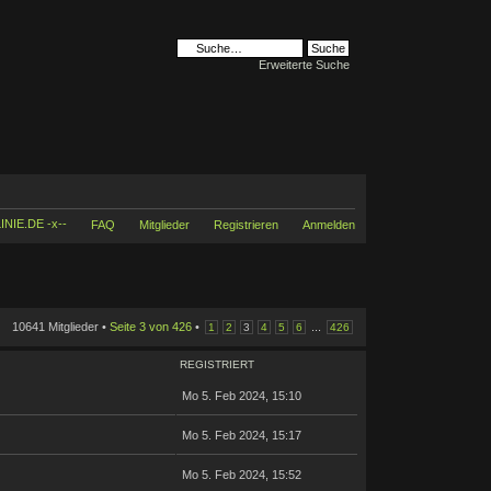
Erweiterte Suche
INIE.DE -x--
FAQ
Mitglieder
Registrieren
Anmelden
10641 Mitglieder •
Seite
3
von
426
•
...
1
2
3
4
5
6
426
REGISTRIERT
Mo 5. Feb 2024, 15:10
Mo 5. Feb 2024, 15:17
Mo 5. Feb 2024, 15:52