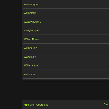
wohaohganus
wotapimiki
wabevibuwore
woeyiletugab
WilliamBoato
wuthexuaz
wayosjam
Williamvisse
wukason
Das
Foren-Übersicht