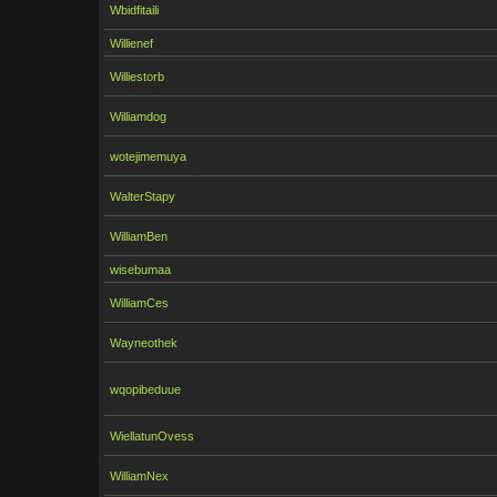
Wbidfitaili
Willienef
Williestorb
Williamdog
wotejimemuya
WalterStapy
WilliamBen
wisebumaa
WilliamCes
Wayneothek
wqopibeduue
WiellatunOvess
WilliamNex