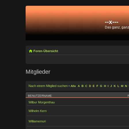
--x---
Das ganz, gan
Foren-Übersicht
Mitglieder
Nach einem Mitglied suchen
•
Alle
A
B
C
D
E
F
G
H
I
J
K
L
M
N
BENUTZERNAME
Wilbur Morgenthau
Wilhelm Kern
Williamemuri